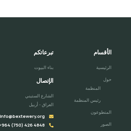
الأقسام
تبرعاتكم
الرئيسية
بناء البيوت
حول
الإتصال
المنظمة
الشارع الستيني
رئيس المنظمة
العراق - أربيل
المتطوعون
info@bextewery.org
الصور
4848 426 (750) 964+