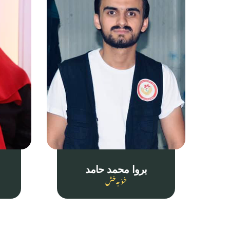
بروا محمد حامد
خۆبەخش