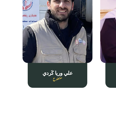
علي وريا كَردي
متطوع