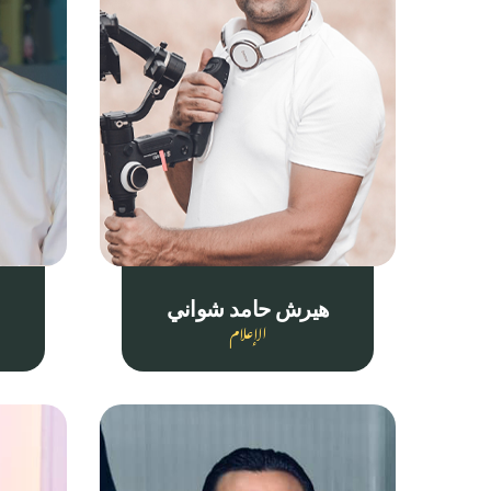
هيرش حامد شواني
الإعلام