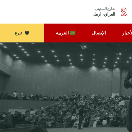
شارع الستینی
العراق- اربیل
أخبار
الإتصال
العربية
تبرع