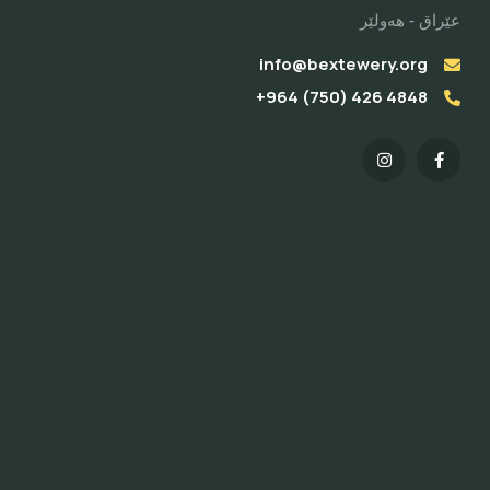
عێراق - هەولێر
info@bextewery.org
4848 426 (750) 964+