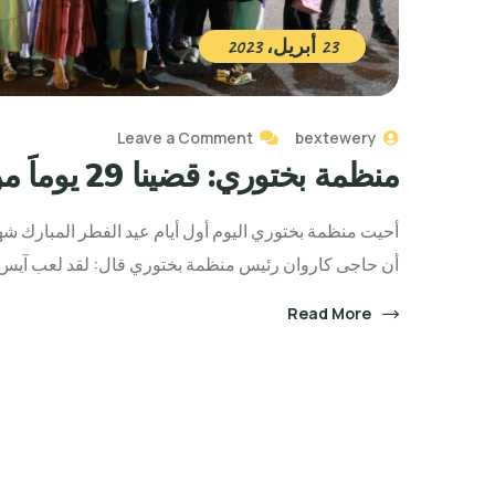
23 أبريل، 2023
Leave a Comment
bextewery
منظمة بختوري: قضينا 29 يوماََ من رمضان والعيد مع الأيتام
أحيت منظمة بختوري اليوم أول أيام عيد الفطر المبارك شه
أن حاجى كاروان رئيس منظمة بختوري قال: لقد لعب آيس دي
Read More