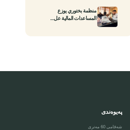
منظمة بختوري يوزع
المساعدات المالية عل…
پەیوەندی
شەقامی 60 مەتری