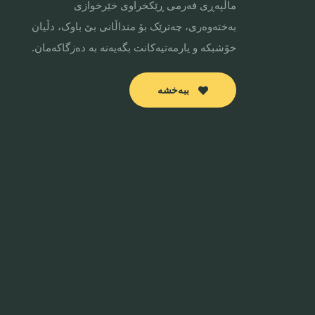
ماڵپەڕی فەرمی ڕێکخراوی خێرخوازی
بەختەوەری، چەترێک بۆ منداڵانی بێ باوک، دڵیان
خۆشبکە و یارمەتیەکانت بگەیەنە بە دەزگاکەمان.
ببەخشە