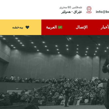
شەقامی 60 مەتری
عێراق - هەولێر
info@be
أخبار
الإتصال
العربية
ببەخشە