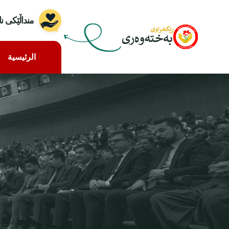
منداڵێکی ن
الرئيسية