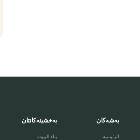
بەشەکان
بەخشینەکانتان
الرئيسية
بناء البيوت