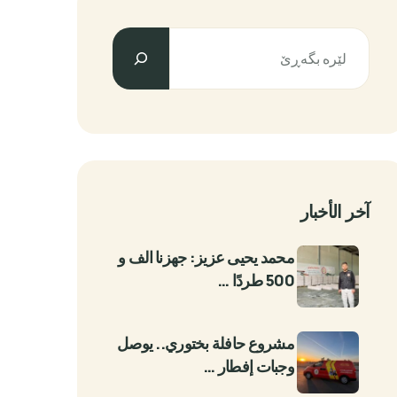
آخر الأخبار
محمد يحيى عزيز: جهزنا الف و
500 طردًا …
مشروع حافلة بختوري.. يوصل
وجبات إفطار …