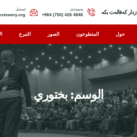
پەیوەندی
ئیمەیل
ازدار کەفالەت بکە
xtewery.org
4848 426 (750) 964+
حول
المتطوعون
الصور
التبرع
ال
الوسم:
بختوري