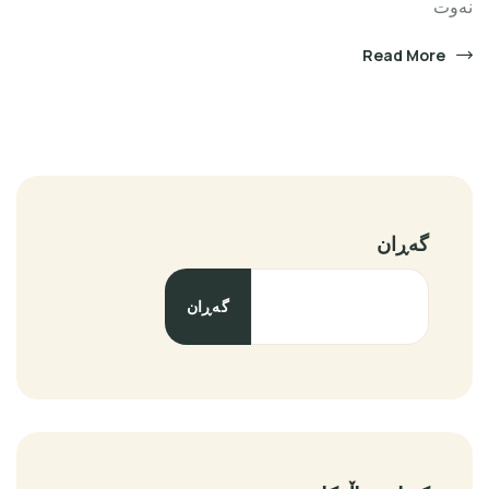
نەوت
Read More
گەڕان
گەڕان