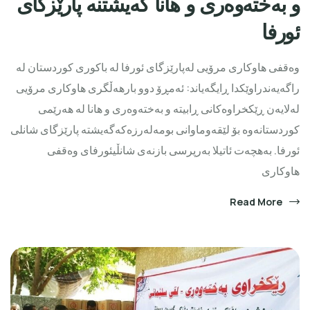
و بەختەوەری و هانا گەیشتنە پارێزگای
ئورفا
وەقفی هاوکاری مرۆیی لەپارێزگای ئورفا لە باكوری كوردستان لە
راگەیەندراوێکدا ڕایگەیاند: ئەمڕۆ دوو بارهەڵگری هاوكاری مرۆیی
لەلایەن ڕێكخراوەكانی ڕابیتە و بەختەوەری و هانا لە هەرێمی
كوردستانەوە بۆ لێقەوماوانی بومەلەرزەكەگەیشتە پارێزگای شانلی
ئورفا. بەهچەت ئاتیلا بەرپرسی بازنەی شانڵیئورفای وەقفی
هاوکاری
Read More