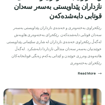
نازداران پێداویستی بەسەر سەدان
قوتابی دابەشدەكەن
رێكخراوی بەختەوەری و خەندەی نازداران پێداویستی بەسەر
سەدان قوتابی دابەشدەكەن. رێکخرای بەختەوەری هاوبەش
لەگەڵ رێکخراوی خەندەی نازداران لە شاری سلێمانی پێداویستی
خوێندنیان بەسەر سەدان منداڵی نازداردا دابەشكرد . لەگەڵ
هاتنەوەی وەرزی خوێندن و لێدانی یەکەم زەنگی قوتابخانەکان
رێکخرای بەختەوەری
Read More