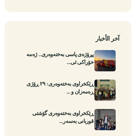
آخر الأخبار
پڕۆژەی پاسی بەختەوەری.. ژەمە
خۆراکی ئی…
ڕێکخراوی بەختەوەری: ٢٩ ڕۆژی
ڕەمەزان و …
ڕێکخراوی بەختەوەری گۆشتی
قوربانی بەسەر…