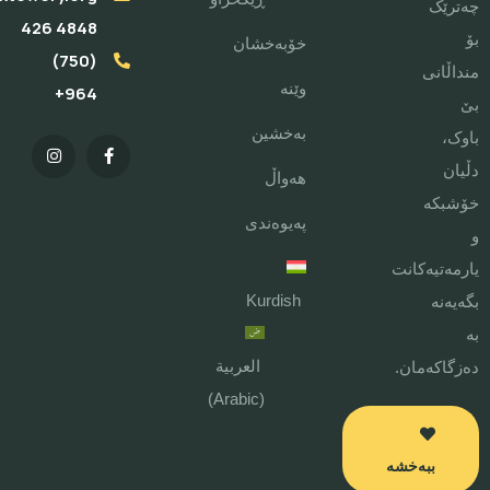
چەترێک
4848 426
بۆ
خۆبەخشان
(750)
منداڵانی
وێنە
964+
بێ
بەخشین
باوک،
دڵیان
هەواڵ
خۆشبکە
پەیوەندی
و
یارمەتیەکانت
Kurdish
بگەیەنە
بە
العربية
دەزگاکەمان.
)
Arabic
(
ببەخشە