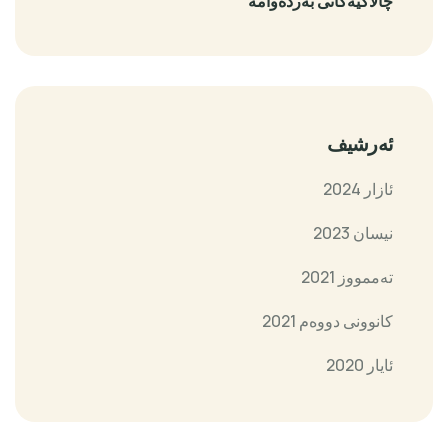
چالاكیەكانی بەردەوامە
ئەرشیف
ئازار 2024
نیسان 2023
تەممووز 2021
کانوونی دووەم 2021
ئایار 2020