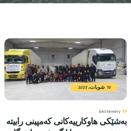
16 شوبات، 2023
bextewery
بەشێكی هاوكارییەكانی كەمپینی رابیتە