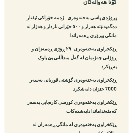
کۆتا هەواڵەکان
پڕۆژەی پاسی بەختەوەری.. ژەمە خۆراکی ئیفتار
دەگەیەنێتە هەزار و ٥٠٠ خێزانی نازدار و هەژار لە
مانگی پیرۆزی ڕەمەزاندا
ڕێکخراوی بەختەوەری: ٢٩ ڕۆژی ڕەمەزان و
ڕۆژانی جەژنمان لە گەڵ منداڵانی بێ باوک
بەڕێکرد
ڕێکخراوی بەختەوەری گۆشتی قوربانی بەسەر
7000 خێزان دابەشكرد
ڕێكخراوی بەختەوەری كورسی كارەبایی بەسەر
كەمئەنداماندا دابەشدەكات
ڕێكخراوی بەختەوەری لە مانگی ڕەمەزان لە