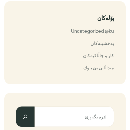
پۆلەکان
Uncategorized @ku
بەخشینەکان
کار و چاڵاکیەکان
منداڵانی بێ باوك